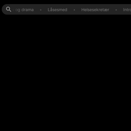
k, dans og drama
•
Låsesmed
•
Helsesekretær
•
Intr