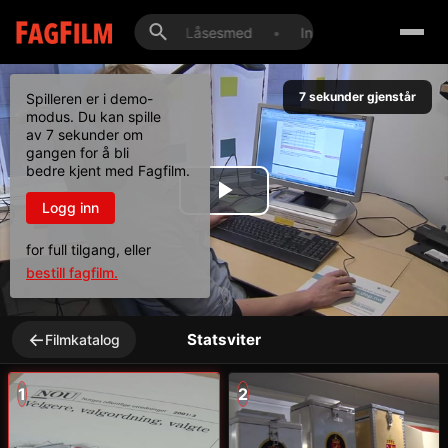
rbruk
•
Konditor
•
Låsesmed
•
Industrimontør
•
K
7
sekunder gjenstår
Spilleren er i demo-
modus. Du kan spille
av 7 sekunder om
gangen for å bli
bedre kjent med Fagfilm.
Play
Logg inn
for full tilgang, eller
Video
bestill fagfilm.
←
Statsviter
Filmkatalog
1
2