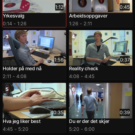
1:12
0:45
Yrkesvalg
Arbeidsoppgaver
0:14
- 1:26
1:26
- 2:11
3
4
1:56
0:37
Holder på med nå
Reality check
2:11
- 4:08
4:08
- 4:45
5
6
0:35
0:39
Hva jeg liker best
Du er der det skjer
4:45
- 5:20
5:20
- 6:00