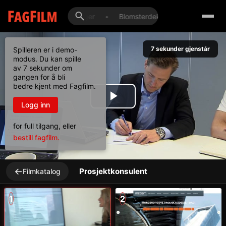
Komposittbåtbygger
•
Blomsterdekoratør
•
Bilselg
7
sekunder gjenstår
Spilleren er i demo-
modus. Du kan spille
av 7 sekunder om
gangen for å bli
bedre kjent med Fagfilm.
Play
Logg inn
for full tilgang, eller
Video
bestill fagfilm.
←
Prosjektkonsulent
Filmkatalog
1
2