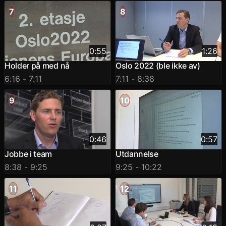
7
8
0:55
1:26
Holder på med nå
Oslo 2022 (ble ikke av)
6:16
- 7:11
7:11
- 8:38
9
10
0:46
0:57
Jobbe i team
Utdannelse
8:38
- 9:25
9:25
- 10:22
11
12