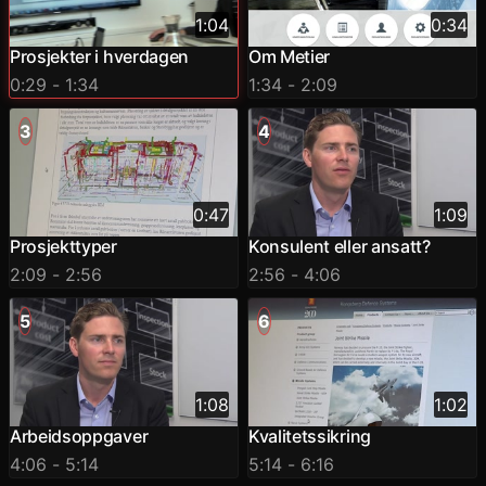
1:04
0:34
Prosjekter i hverdagen
Om Metier
0:29
- 1:34
1:34
- 2:09
3
4
0:47
1:09
Prosjekttyper
Konsulent eller ansatt?
2:09
- 2:56
2:56
- 4:06
5
6
1:08
1:02
Arbeidsoppgaver
Kvalitetssikring
4:06
- 5:14
5:14
- 6:16